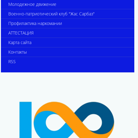
Молодежное движение
Военно-патриотический клуб "Жас Сарбаз"
Профилактика наркомании
АТТЕСТАЦИЯ
Карта сайта
Контакты
RSS