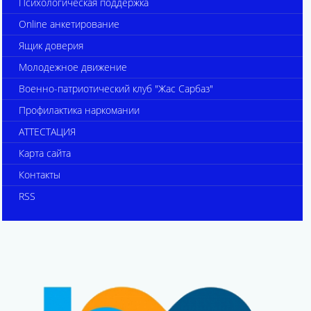
Психологическая поддержка
Online анкетирование
Ящик доверия
Молодежное движение
Военно-патриотический клуб "Жас Сарбаз"
Профилактика наркомании
АТТЕСТАЦИЯ
Карта сайта
Контакты
RSS