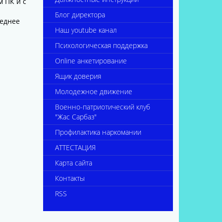
 ПК и с
Блог директора
реднее
Наш youtube канал
Психологическая поддержка
Online анкетирование
Ящик доверия
Молодежное движение
Военно-патриотический клуб
"Жас Сарбаз"
Профилактика наркомании
АТТЕСТАЦИЯ
Карта сайта
Контакты
RSS