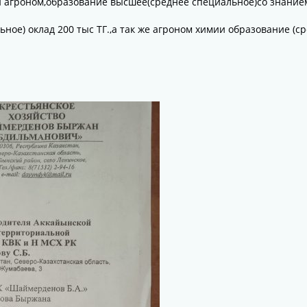
й агроном,образование высшее(среднее специальное)со знанием
ное) оклад 200 тыс ТГ.,а так же агроном химии образование (с