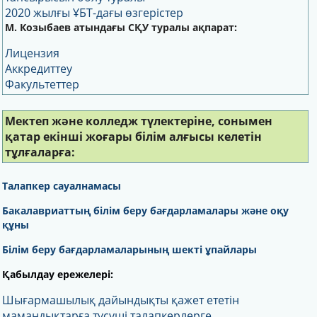
2020 жылғы ҰБТ-дағы өзгерістер
М. Козыбаев атындағы
СҚУ
туралы
ақпарат:
Лицензия
Аккредиттеу
Факультеттер
Мектеп және колледж түлектеріне, сонымен
қатар екінші жоғары білім алғысы келетін
тұлғаларға:
Талапкер сауалнамасы
Бакалавриаттың білім беру бағдарламалары және оқу
құны
Білім беру бағдарламаларының шекті ұпайлары
Қабылдау ережелері:
Шығармашылық дайындықты қажет ететін
мамандықтарға түсуші талапкерлерге