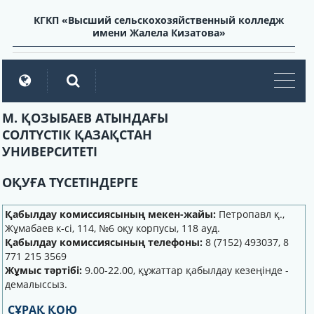
КГКП «Высший сельскохозяйственный колледж
имени Жалела Кизатова»
мен
М. ҚОЗЫБАЕВ АТЫНДАҒЫ
СОЛТҮСТІК ҚАЗАҚСТАН
УНИВЕРСИТЕТІ
ОҚУҒА ТҮСЕТІНДЕРГЕ
Қабылдау комиссиясының мекен-жайы:
Петропавл қ.,
Жұмабаев к-сі, 114, №6 оқу корпусы, 118 ауд.
Қабылдау комиссиясының телефоны:
8 (7152) 493037, 8
771 215 3569
Жұмыс тәртібі:
9.00-22.00, құжаттар қабылдау
кезеңінде
-
демалыссыз.
СҰРАҚ ҚОЮ