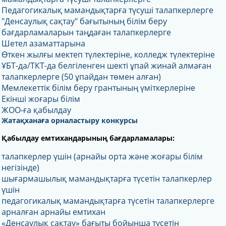
Педагогикалық мамандықтарға түсуші талапкерлерге
"Денсаулық сақтау" бағытының білім беру
бағдарламаларын таңдаған талапкерлерге
Шетел азаматтарына
Өткен жылғы мектеп түлектеріне, колледж түлектеріне
ҰБТ-да/ТКТ-да белгіленген шекті ұпай жинай алмаған
талапкерлерге (50 ұпайдан төмен алған)
Мемлекеттік білім беру
грантының үміткерлеріне
Екінші жоғары білім
ЖОО-ға қабылдау
Жатақханаға орналастыру конкурсы
Қабылдау емтихандарының бағдарламалары:
талапкерлер үшін (арнайы орта және жоғары білім
негізінде)
шығармашылық мамандықтарға түсетін талапкерлер
үшін
педагогикалық мамандықтарға түсетін талапкерлерге
арналған арнайы емтихан
«Денсаулық сақтау» бағыты бойынша түсетін