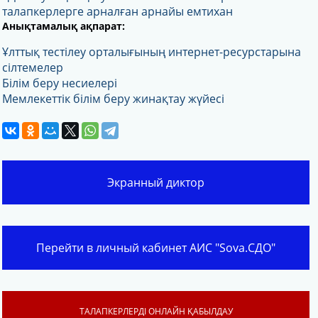
талапкерлерге арналған арнайы емтихан
Анықтамалық ақпарат:
Ұлттық тестілеу орталығының интернет-ресурстарына
сілтемелер
Білім беру несиелері
Мемлекеттік білім беру жинақтау жүйесі
Экранный диктор
Перейти в личный кабинет АИС "Sova.СДО"
ТАЛАПКЕРЛЕРДІ ОНЛАЙН ҚАБЫЛДАУ