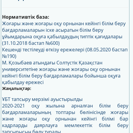
Нормативтік база:
Жоғары және жоғары оқу орнынан кейінгі білім беру
бағдарламаларын іске асыратын білім беру
ұйымдарына оқуға қабылдаудың типтік қағидалары
(31.10.2018 бастап №600)
Кешенді тестілеуді өткізу ережелері (08.05.2020 бастап
№190)
М. Қозыбаев атындағы Солтүстік Қазақстан
университетіне жоғары және жоғары оқу орнынан
кейінгі білім беру бағдарламалары бойынша оқуға
қабылдау ережесі
Жаңалықтар:
ҰБТ тапсыру мерзімі ауыстырылды
2020-2021 оқу жылына арналған білім беру
бағдарламаларының топтары бөлінісінде жоғары
және жоғары оқу орнынан кейінгі білімі бар
кадрларды даярлауға мемлекеттік білім беру
тапсырысын бөлу туралы