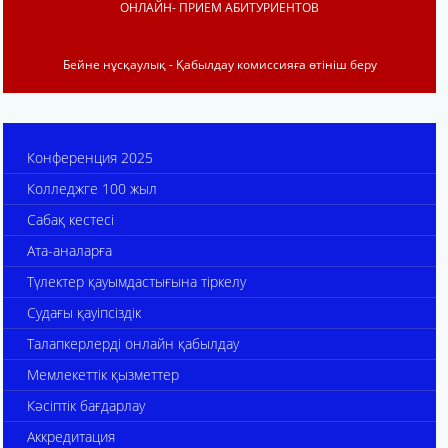
ОНЛАЙН- ПРИЕМ АБИТУРИЕНТОВ
Бейне нұсқаулық - Қабылдау комиссияға өтініш беру
Конференция 2025
Колледжге 100 жыл
Сабақ кестесі
Ата-аналарға
Түлектер қауымдастығына тіркелу
Судағы қауіпсіздік
Талапкерлерді онлайн қабылдау
Мемлекеттік қызметтер
Кәсіптік бағдарлау
Аккредитация