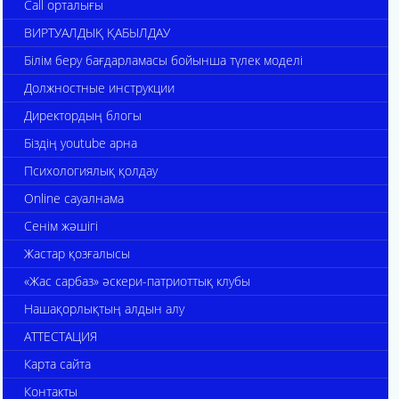
Call орталығы
ВИРТУАЛДЫҚ ҚАБЫЛДАУ
Білім беру бағдарламасы бойынша түлек моделі
Должностные инструкции
Директордың блогы
Біздің youtube арна
Психологиялық қолдау
Online сауалнама
Сенім жәшігі
Жастар қозғалысы
«Жас сарбаз» әскери-патриоттық клубы
Нашақорлықтың алдын алу
АТТЕСТАЦИЯ
Карта сайта
Контакты