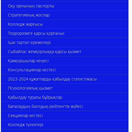
Оқу орнының паспорты
Стратегиялық жоспар
Колледж жарғысы
Терроризмге қарсы қорғаныс
Ішкі тәртәп ережелері
Сыбайлас жемқорлыққа қарсы қызмет
Қамқоршылар кеңесі
Консультациялар кестесі
2023-2024 құжаттарды қабылдау статистикасы
Психологиялық қызмет
Қабылдау туралы бұйрықтар
Бағалаудың баллдық-рейтингтік жүйесі
Секциялар кестесі
Колледж түлектері