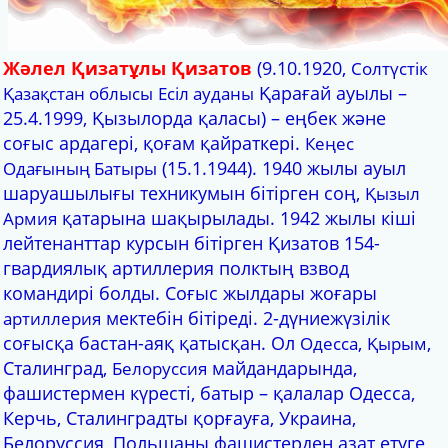
Жәлел Қизатұлы Қизатов
(9.10.1920,
Солтүстік
Қарағай ауылы –
Қазақстан облысы
Есіл ауданы
25.4.1999, Қызылорда қаласы) – еңбек және
соғыс ардагері, қоғам қайраткері.
Кеңес
(15.1.1944). 1940 жылы ауыл
Одағының Батыры
шаруашылығы техникумын бітірген соң,
Қызыл
қатарына шақырылады. 1942 жылы кіші
Армия
лейтенанттар курсын бітірген Қизатов 154-
гвардиялық артиллерия полктың взвод
командирі болды. Соғыс жылдары жоғары
мектебін бітіреді. 2-дүниежүзілік
артиллерия
соғысқа бастан-аяқ қатысқан. Ол
,
,
Одесса
Қырым
Сталинград,
майдандарында,
Белоруссия
фашистермен күресті, батыр – қалалар Одесса,
Керчь, Сталинградты қорғауға, Украина,
Белоруссия, Польшаны фашистерден азат етуге