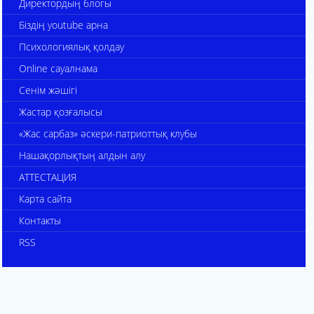
Директордың блогы
Біздің youtube арна
Психологиялық қолдау
Online сауалнама
Сенім жәшігі
Жастар қозғалысы
«Жас сарбаз» әскери-патриоттық клубы
Нашақорлықтың алдын алу
АТТЕСТАЦИЯ
Карта сайта
Контакты
RSS