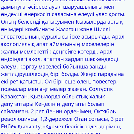
дамытуға, әсіресе ауыл шаруашылығы мен
өңдеуші өнеркәсіп саласына елеулі үлес қосты.
Оның белсенді қатысуымен Қызылорда астық
өнімдері комбинаты
және
Жалағаш
Шиелі
элеваторының құрылысы іске асырылды. Арал
экологиялық апат аймағының мәселелерін
жалпы мемлекеттік деңгейге көтерді. Арал
өңіріндегі экол. апаттан зардап шеккендерді
әлеум. қорғау мәселесі бойынша заңды
жетілдірушілердің бірі болды. Жеңіс парадына
екі рет қатысты. Ол бірнеше өлең, повестер,
поэмалар мен әңгімелер жазған. Солтүстік
Қазақстан, Қызылорда облыстық халық
депутаттары Кеңесінің депутаты болып
сайланған. 2 рет Ленин орденімен, Октябрь
революциясы, 1,2-дәрежелі Отан соғысы, 3 рет
Еңбе
к Қызыл Ту
, «Құрмет белгісі» ордендерімен,
көптеген медальдармен марапатталған.