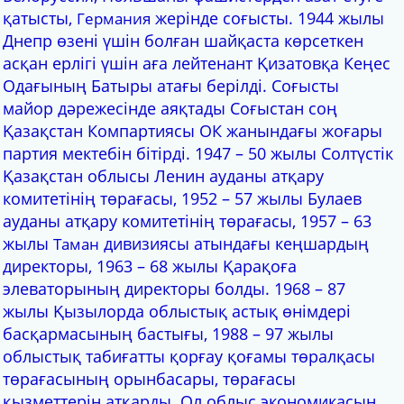
қатысты,
жерінде соғысты. 1944 жылы
Германия
Днепр өзені үшін болған шайқаста көрсеткен
асқан ерлігі үшін аға лейтенант Қизатовқа Кеңес
Одағының Батыры атағы берілді. Соғысты
майор дәрежесінде аяқтады Соғыстан соң
Қазақстан Компартиясы ОК жанындағы жоғары
партия мектебін бітірді. 1947 – 50 жылы Солтүстік
Қазақстан облысы Ленин ауданы атқару
комитетінің төрағасы, 1952 – 57 жылы Булаев
ауданы атқару комитетінің төрағасы, 1957 – 63
жылы
дивизиясы атындағы кеңшардың
Таман
директоры, 1963 – 68 жылы Қарақоға
элеваторының директоры болды. 1968 – 87
жылы Қызылорда облыстық астық өнімдері
басқармасының бастығы, 1988 – 97 жылы
облыстық табиғатты қорғау қоғамы төралқасы
төрағасының орынбасары, төрағасы
қызметтерін атқарды. Ол облыс экономикасын