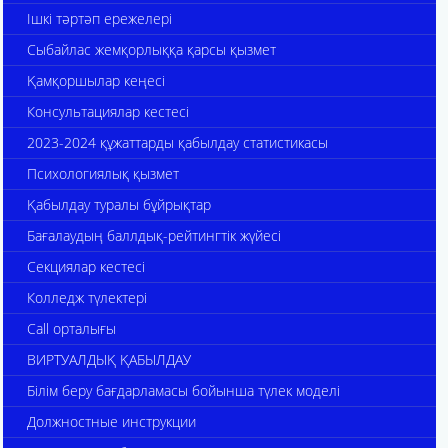
Ішкі тәртәп ережелері
Сыбайлас жемқорлыққа қарсы қызмет
Қамқоршылар кеңесі
Консультациялар кестесі
2023-2024 құжаттарды қабылдау статистикасы
Психологиялық қызмет
Қабылдау туралы бұйрықтар
Бағалаудың баллдық-рейтингтік жүйесі
Секциялар кестесі
Колледж түлектері
Call орталығы
ВИРТУАЛДЫҚ ҚАБЫЛДАУ
Білім беру бағдарламасы бойынша түлек моделі
Должностные инструкции