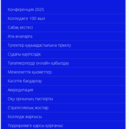
Конференция 2025
Колледжге 100 жыл
Сабақ кестесі
Ата-аналарға
Түлектер қауымдастығына тіркелу
Судағы қауіпсіздік
Талапкерлерді онлайн қабылдау
Мемлекеттік қызметтер
Кәсіптік бағдарлау
Аккредитация
Оқу орнының паспорты
Стратегиялық жоспар
Колледж жарғысы
Терроризмге қарсы қорғаныс