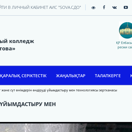
|
ЙТИ В ЛИЧНЫЙ КАБИНЕТ АИС "SOVA.СДО"
ный колледж
ҚР Елбас
това»
ресми са
ҚАРАЛЫҚ СЕРІКТЕСТІК
ЖАҢАЛЫҚТАР
ТАЛАПКЕРГЕ
т және сүт өнімдерін өндіруді үйымдастыру мен технологиясы зертханасы
І ҮЙЫМДАСТЫРУ МЕН