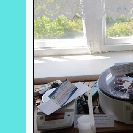
МАТЕРИАЛДЫҚ ҚОР
ӘКІМШІЛІК
ОҚЫТУШЫЛАР ҚҰРАМЫ
НОРМАТИВТІК ҚҰЖАТТАР
ӘЛЕУМЕТТІК СЕРІКТЕСТІК
ОҚЫТУШЫЛАРДЫҢ
ТАҒЫЛЫМДАМАСЫ