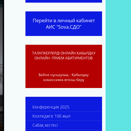
Перейти в личный кабинет
АИС "Sova.СДО"
ТАЛАПКЕРЛЕРДІ ОНЛАЙН ҚАБЫЛДАУ
ОНЛАЙН- ПРИЕМ АБИТУРИЕНТОВ
Бейне нұсқаулық - Қабылдау
комиссияға өтініш беру
Конференция 2025
Колледжге 100 жыл
Сабақ кестесі