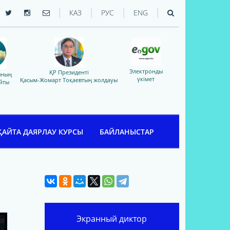
|
|
|
|
КАЗ
РУС
ENG
Электронды
ҚР Президенті
ының
үкімет
Қасым-Жомарт Тоқаевтың жолдауы
йты
ҚАЙТА ДАЯРЛАУ КУРСЫ
БАЙЛАНЫСТАР
Экранный диктор