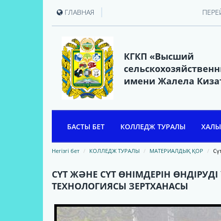
|
ГЛАВНАЯ
ПЕРЕ
КГКП «Высший
сельскохозяйствен
имени Жалела Киза
БАСТЫ БЕТ
КОЛЛЕДЖ ТУРАЛЫ
ХАЛЫ
ЖӘЛЕЛ ҚИЗАТОВ
Негізгі бет
КОЛЛЕДЖ ТУРАЛЫ
МАТЕРИАЛДЫҚ ҚОР
Сү
КОЛЛЕДЖ ТАРИХИ
СҮТ ЖӘНЕ СҮТ ӨНІМДЕРІН ӨНДІРУД
ТЕХНОЛОГИЯСЫ ЗЕРТХАНАСЫ
КОЛЛЕДЖ БАСШЫЛАРЫ
КОЛЛЕДЖ ТҮЛЕКТЕРІНІҢ
ҚАУЫМДАСТЫҒЫ