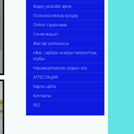
Біздің youtube арна
Психологиялық қолдау
Online сауалнама
Сенім жәшігі
Жастар қозғалысы
«Жас сарбаз» әскери-патриоттық
клубы
Нашақорлықтың алдын алу
АТТЕСТАЦИЯ
Карта сайта
Контакты
RSS