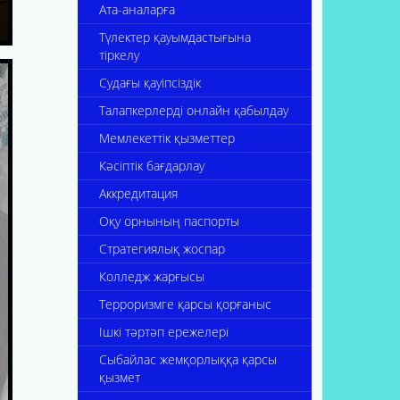
Ата-аналарға
Түлектер қауымдастығына
тіркелу
Судағы қауіпсіздік
Талапкерлерді онлайн қабылдау
Мемлекеттік қызметтер
Кәсіптік бағдарлау
Аккредитация
Оқу орнының паспорты
Стратегиялық жоспар
Колледж жарғысы
Терроризмге қарсы қорғаныс
Ішкі тәртәп ережелері
Сыбайлас жемқорлыққа қарсы
қызмет