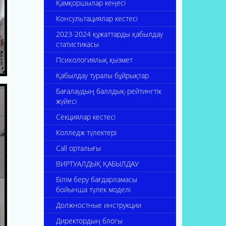
Қамқоршылар кеңесі
Консультациялар кестесі
2023-2024 құжаттарды қабылдау
статистикасы
Психологиялық қызмет
Қабылдау туралы бұйрықтар
Бағалаудың баллдық-рейтингтік
жүйесі
Секциялар кестесі
Колледж түлектері
Call орталығы
ВИРТУАЛДЫҚ ҚАБЫЛДАУ
Білім беру бағдарламасы
бойынша түлек моделі
Должностные инструкции
Директордың блогы