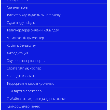
Ата-аналарға
Түлектер қауымдастығына тіркелу
Судағы қауіпсіздік
Талапкерлерді онлайн қабылдау
Мемлекеттік қызметтер
Кәсіптік бағдарлау
Аккредитация
Оқу орнының паспорты
Стратегиялық жоспар
Колледж жарғысы
Терроризмге қарсы қорғаныс
Ішкі тәртәп ережелері
Сыбайлас жемқорлыққа қарсы қызмет
Қамқоршылар кеңесі