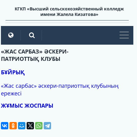
КГКП «Высший сельскохозяйственный колледж
имени Жалела Кизатова»
мен
«ЖАС САРБАЗ» ӘСКЕРИ-
ПАТРИОТТЫҚ КЛУБЫ
БҰЙРЫҚ
«Жас сарбас» әскери-патриоттық клубының
ережесі
ЖҰМЫС ЖОСПАРЫ