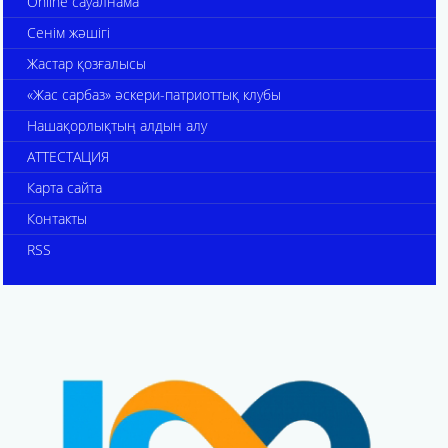
Online сауалнама
Сенім жәшігі
Жастар қозғалысы
«Жас сарбаз» әскери-патриоттық клубы
Нашақорлықтың алдын алу
АТТЕСТАЦИЯ
Карта сайта
Контакты
RSS