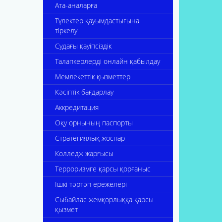
Ата-аналарға
Түлектер қауымдастығына
тіркелу
Судағы қауіпсіздік
Талапкерлерді онлайн қабылдау
Мемлекеттік қызметтер
Кәсіптік бағдарлау
Аккредитация
Оқу орнының паспорты
Стратегиялық жоспар
Колледж жарғысы
Терроризмге қарсы қорғаныс
Ішкі тәртәп ережелері
Сыбайлас жемқорлыққа қарсы
қызмет