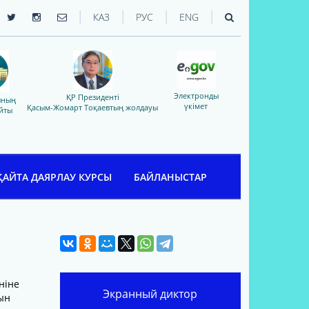
|
|
|
|
КАЗ
РУС
ENG
Электронды
ҚР Президенті
ының
үкімет
Қасым-Жомарт Тоқаевтың жолдауы
йты
ҚАЙТА ДАЯРЛАУ КУРСЫ
БАЙЛАНЫСТАР
ніне
Экранный диктор
ын