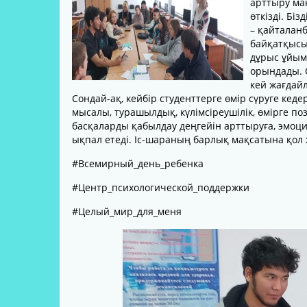
арттыру ма
МАТЕРИАЛДЫҚ ҚОР
өткізді. Бі
– қайталанб
ӘКІМШІЛІК
байқатқысы
дұрыс ұйым
ОҚЫТУШЫЛАР ҚҰРАМЫ
орындады. О
кей жағдай
НОРМАТИВТІК ҚҰЖАТТАР
Сондай-ақ, кейбір студенттерге өмір сүруге кедер
мысалы, турашылдық, күлімсіреушілік, өмірге поз
ӘЛЕУМЕТТІК СЕРІКТЕСТІК
басқаларды қабылдау деңгейін арттыруға, эмоци
ОҚЫТУШЫЛАРДЫҢ
ықпал етеді. Іс-шараның барлық мақсатына қол ж
ТАҒЫЛЫМДАМАСЫ
#Всемирный_день_ребенка
#Центр_психологической_поддержки
#Целый_мир_для_меня