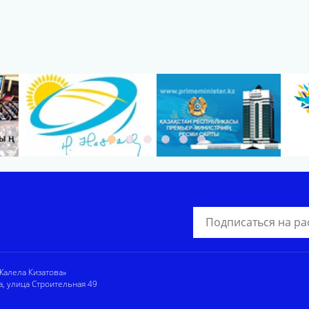
алела Кизатова»
а, улица Строительная 49