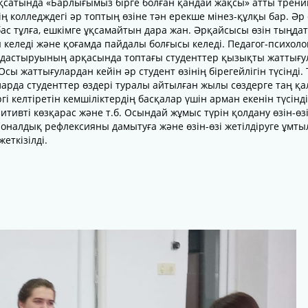
қсатында «Барлығымыз бірге болған қандай жақсы» атты трени
здің колледждегі әр топтың өзіне тән ерекше мінез-құлқы бар. Әр
ас тұлға, ешкімге ұқсамайтын дара жан. Әрқайсысы өзін тыңда
 келеді және қоғамда пайдалы болғысы келеді. Педагог-психол
дастыруының арқасында топтағы студенттер қызықты жаттығу
сы жаттығулардан кейін әр студент өзінің бірегейлігін түсінді. 
ларда студенттер өздері туралы айтылған жылы сөздерге таң қа
гі келтіретін кемшіліктердің басқалар үшін арман екенін түсінді
итивті көзқарас және т.б. Осындай жұмыс түрін қолдану өзін-өз
оналдық рефлексияны дамытуға және өзін-өзі жетілдіруге ұмты
еткізілді.