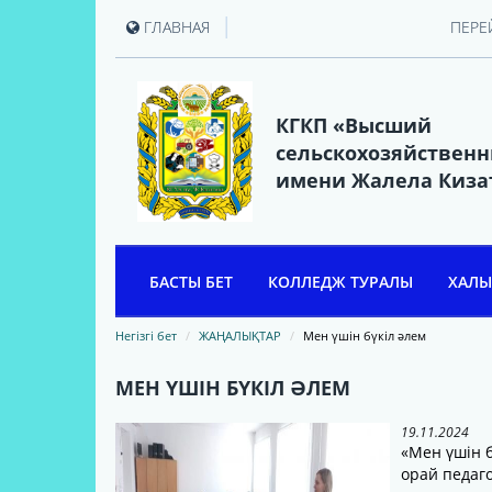
|
ГЛАВНАЯ
ПЕРЕ
КГКП «Высший
сельскохозяйствен
имени Жалела Киза
БАСТЫ БЕТ
КОЛЛЕДЖ ТУРАЛЫ
ХАЛЫ
ЖӘЛЕЛ ҚИЗАТОВ
Негізгі бет
ЖАҢАЛЫҚТАР
Мен үшін бүкіл әлем
КОЛЛЕДЖ ТАРИХИ
МЕН ҮШІН БҮКІЛ ӘЛЕМ
КОЛЛЕДЖ БАСШЫЛАРЫ
19.11.2024
«Мен үшін б
КОЛЛЕДЖ ТҮЛЕКТЕРІНІҢ
орай педаг
ҚАУЫМДАСТЫҒЫ