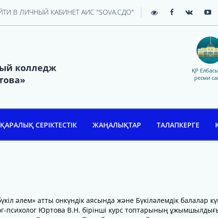
|
ЙТИ В ЛИЧНЫЙ КАБИНЕТ АИС "SOVA.СДО"
ный колледж
ҚР Елбас
това»
ресми са
ҚАРАЛЫҚ СЕРІКТЕСТІК
ЖАҢАЛЫҚТАР
ТАЛАПКЕРГЕ
үкіл әлем» атты онкүндік аясында және Бүкіләлемдік балалар кү
ог-психолог Юртова В.Н. бірінші курс топтарының ұжымшылдығ