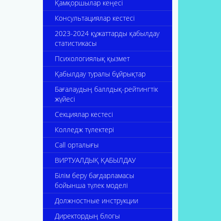
Қамқоршылар кеңесі
Консультациялар кестесі
2023-2024 құжаттарды қабылдау
статистикасы
Психологиялық қызмет
Қабылдау туралы бұйрықтар
Бағалаудың баллдық-рейтингтік
жүйесі
Секциялар кестесі
Колледж түлектері
Call орталығы
ВИРТУАЛДЫҚ ҚАБЫЛДАУ
Білім беру бағдарламасы
бойынша түлек моделі
Должностные инструкции
Директордың блогы