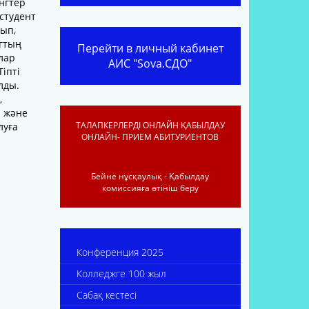
нгтер
 студент
тып,
огтың
Перейти в личный кабинет
лар
АИС "Sova.СДО"
Тіпті
лды.
,
і және
ТАЛАПКЕРЛЕРДІ ОНЛАЙН ҚАБЫЛДАУ
луға
ОНЛАЙН- ПРИЕМ АБИТУРИЕНТОВ
Бейне нұсқаулық - Қабылдау
комиссияға өтініш беру
Конференция 2025
Колледжге 100 жыл
Сабақ кестесі