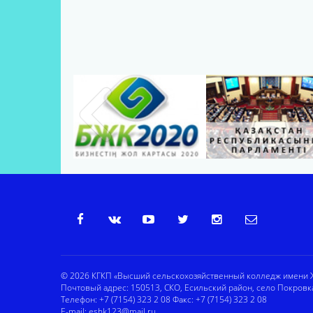
© 2026 КГКП «Высший сельскохозяйственный колледж имени Ж
Почтовый адрес: 150513, СКО, Есильский район, село Покровк
Телефон: +7 (7154) 323 2 08 Факс: +7 (7154) 323 2 08
E-mail:
eshk123@mail.ru