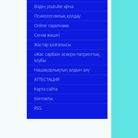
Біздің youtube арна
Психологиялық қолдау
Online сауалнама
Сенім жәшігі
Жастар қозғалысы
«Жас сарбаз» әскери-патриоттық
клубы
Нашақорлықтың алдын алу
АТТЕСТАЦИЯ
Карта сайта
Контакты
RSS