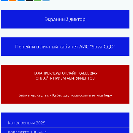
Экранный диктор
Перейти в личный кабинет АИС "Sova.СДО"
ТАЛАПКЕРЛЕРДІ ОНЛАЙН ҚАБЫЛДАУ
ОНЛАЙН- ПРИЕМ АБИТУРИЕНТОВ
Бейне нұсқаулық - Қабылдау комиссияға өтініш беру
Конференция 2025
Колледжге 100 жыл