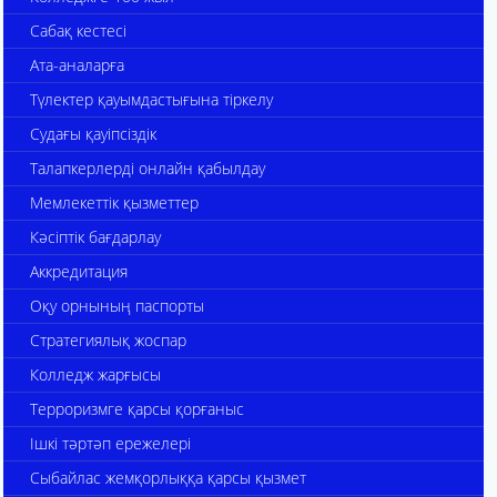
Сабақ кестесі
Ата-аналарға
Түлектер қауымдастығына тіркелу
Судағы қауіпсіздік
Талапкерлерді онлайн қабылдау
Мемлекеттік қызметтер
Кәсіптік бағдарлау
Аккредитация
Оқу орнының паспорты
Стратегиялық жоспар
Колледж жарғысы
Терроризмге қарсы қорғаныс
Ішкі тәртәп ережелері
Сыбайлас жемқорлыққа қарсы қызмет