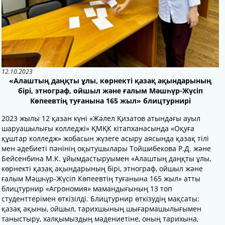
12.10.2023
«Алаштың даңқты ұлы, көрнекті қазақ ақындарының
бірі, этнограф, ойшыл және ғалым Мәшһүр-Жүсіп
Көпеевтің туғанына 165 жыл» блицтурнирі
2023 жылы 12 қазан күні «Жәлел Қизатов атындағы ауыл
шаруашылығы колледжі» ҚМҚК кітапханасында «Оқуға
құштар колледж» жобасын жүзеге асыру аясында қазақ тілі
мен әдебиеті пәнінің оқытушылары Тойшибекова Р.Д. және
Бейсенбина М.К. ұйымдастыруымен «Алаштың даңқты ұлы,
көрнекті қазақ ақындарының бірі, этнограф, ойшыл және
ғалым Мәшһүр-Жүсіп Көпеевтің туғанына 165 жыл» атты
блицтурнир «Агрономия» мамандығының 13 топ
студенттерімен өткізілді. Блицтурнир өткізудің мақсаты:
қазақ ақыны, ойшыл, тарихшының шығармашылығымен
таныстыру, халқымыздың мәдениетіне, оның тарихына,