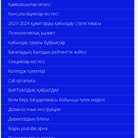
Қамқоршылар кеңесі
Консультациялар кестесі
2023-2024 құжаттарды қабылдау статистикасы
Психологиялық қызмет
Қабылдау туралы бұйрықтар
Бағалаудың баллдық-рейтингтік жүйесі
Секциялар кестесі
Колледж түлектері
Call орталығы
ВИРТУАЛДЫҚ ҚАБЫЛДАУ
Білім беру бағдарламасы бойынша түлек моделі
Должностные инструкции
Директордың блогы
Біздің youtube арна
Психологиялық қолдау