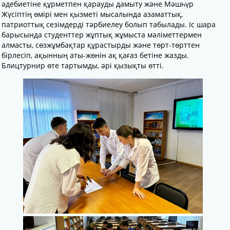
әдебиетіне құрметпен қарауды дамыту және Мәшһүр
Жүсіптің өмірі мен қызметі мысалында азаматтық,
патриоттық сезімдерді тәрбиелеу болып табылады. Іс шара
барысында студенттер жұптық жұмыста мәліметтермен
алмасты, сөзжұмбақтар құрастырды және төрт-төрттен
бірлесіп, ақынның аты-жөнін ақ қағаз бетіне жазды.
Блицтурнир өте тартымды, әрі қызықты өтті.