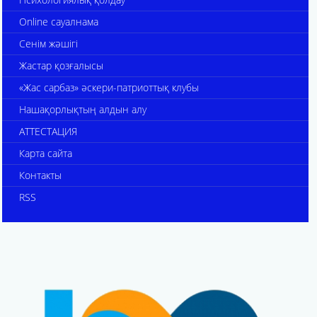
Online сауалнама
Сенім жәшігі
Жастар қозғалысы
«Жас сарбаз» әскери-патриоттық клубы
Нашақорлықтың алдын алу
АТТЕСТАЦИЯ
Карта сайта
Контакты
RSS