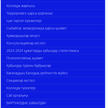
Колледж жарғысы
Терроризмге қарсы қорғаныс
Ішкі тәртәп ережелері
Сыбайлас жемқорлыққа қарсы қызмет
Қамқоршылар кеңесі
Консультациялар кестесі
2023-2024 құжаттарды қабылдау статистикасы
Психологиялық қызмет
Қабылдау туралы бұйрықтар
Бағалаудың баллдық-рейтингтік жүйесі
Секциялар кестесі
Колледж түлектері
Call орталығы
ВИРТУАЛДЫҚ ҚАБЫЛДАУ