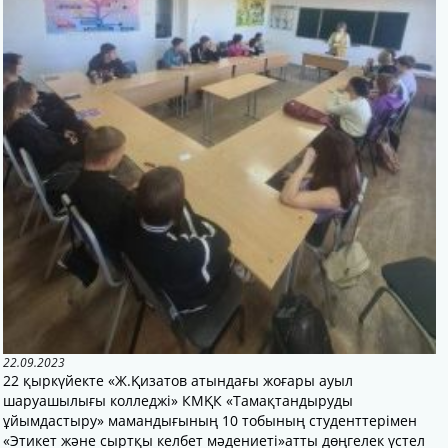
22.09.2023
22 қыркүйекте «Ж.Қизатов атындағы жоғары ауыл
шаруашылығы колледжі» КМҚК «Тамақтандыруды
ұйымдастыру» мамандығының 10 тобының студенттерімен
«Этикет және сыртқы келбет мәдениеті»атты дөңгелек үстел