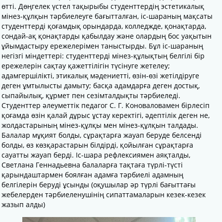
өтті. Дөңгелек үстел тақырыбы студенттердің эстетикалық
мінез-құлқын тәрбиелеуге бағытталған, іс-шараның мақсаты
студенттерді қоғамдық орындарда, колледжде, қонақтарда,
сондай-ақ қонақтарды қабылдау және олардың бос уақытын
ұйымдастыру ережелерімен таныстырды. Бұл іс-шараның
негізгі міндеттері: студенттерді мінез-құлықтың белгілі бір
ережелерін сақтау қажеттілігін түсінуге жетелеу;
адамгершілікті, этикалық мәдениетті, өзін-өзі жетілдіруге
деген ұмтылысты дамыту; басқа адамдарға деген достық,
сыпайылық, құрмет пен сезімталдықты тәрбиеледі.
Студенттер әлеуметтік педагог С. Г. Коноваловамен бірлесіп
қоғамда өзін қалай дұрыс ұстау керектігі, әдептілік деген не,
жолдастарының мінез-құлқы мен мінез-құлқын талдады.
Балалар мұқият болды, сұрақтарға жауап беруде белсенді
болды, өз көзқарастарын білдірді, қойылған сұрақтарға
сауатты жауап берді. Іс-шара рефлексиямен аяқталды,
Светлана Геннадьевна балаларға тақтаға түрлі-түсті
қарындаштармен боялған адамға тәрбиелі адамның
белгілерін беруді ұсынды (оқушылар әр түрлі бағыттағы
жебелерден тәрбиеленушінің сипаттамаларын кезек-кезек
жазып алды)