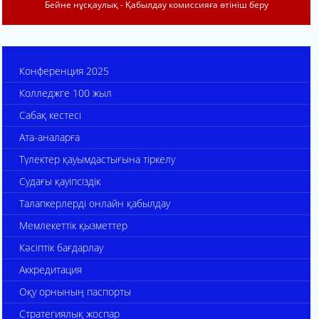
Бейне нұсқаулық - Қабылдау комиссияға өтініш беру
Конференция 2025
Колледжге 100 жыл
Сабақ кестесі
Ата-аналарға
Түлектер қауымдастығына тіркелу
Судағы қауіпсіздік
Талапкерлерді онлайн қабылдау
Мемлекеттік қызметтер
Кәсіптік бағдарлау
Аккредитация
Оқу орнының паспорты
Стратегиялық жоспар