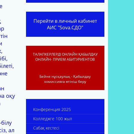
е
қ
Перейти в личный кабинет
АИС "Sova.СДО"
ар
тін
и
,
ТАЛАПКЕРЛЕРДІ ОНЛАЙН ҚАБЫЛДАУ
бі,
ОНЛАЙН- ПРИЕМ АБИТУРИЕНТОВ
ілеті,
әне
Бейне нұсқаулық - Қабылдау
комиссияға өтініш беру
ан
на оқу
а
Конференция 2025
Колледжге 100 жыл
-білу
Сабақ кестесі
із, ал