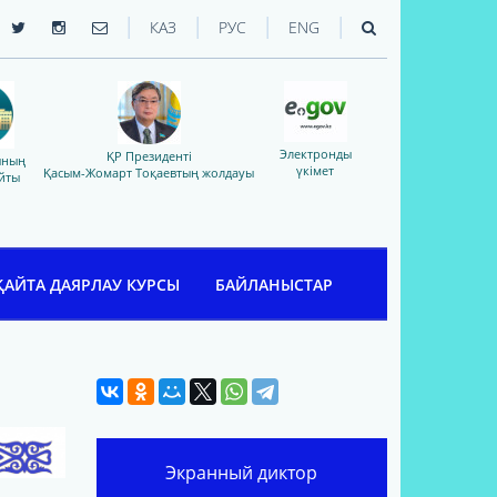
|
|
|
|
КАЗ
РУС
ENG
Электронды
ҚР Президенті
ының
үкімет
Қасым-Жомарт Тоқаевтың жолдауы
йты
ҚАЙТА ДАЯРЛАУ КУРСЫ
БАЙЛАНЫСТАР
Экранный диктор