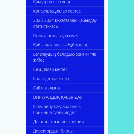
Қамқоршылар кеңесі
Консультациялар кестесі
2023-2024 құжаттарды қабылдау
статистикасы
Психологиялық қызмет
Қабылдау туралы бұйрықтар
Бағалаудың баллдық-рейтингтік
жүйесі
Секциялар кестесі
Колледж түлектері
Call орталығы
ВИРТУАЛДЫҚ ҚАБЫЛДАУ
Білім беру бағдарламасы
бойынша түлек моделі
Должностные инструкции
Директордың блогы