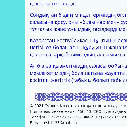
қалғаны өзі келеді.
Сондықтан біздің міндеттеріміздің бі
саласына қосу, оны «білім нәрімен» сус
тұлғалық және ұжымдық тәсілдерді ме
Қазақстан Республикасы Тұңғыш През
негізі, өз болашағын құру үшін жаңа мү
қолында, әрқайсымыздың алдымызда 
Ал біз өз қызметіміздің саласы бойын
мемлекетіміздің болашағына жауапты,
кәсіптік, жетістік (табыс)» болып табыл
© 2021 "Жәлел Қизатов атындағы жоғары ауыл 
Пошталық мекен-жайы: 150513, СҚО, Есіл ауданы,
Телефон: +7 (7154) 323 2 08 Факс: +7 (7154) 323 2 
E-mail: eshk123@mail.ru