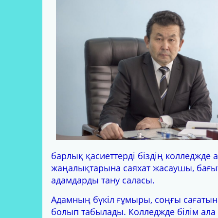
МАТЕРИАЛДЫҚ ҚОР
ӘКІМШІЛІК
ОҚЫТУШЫЛАР ҚҰРАМЫ
НОРМАТИВТІК ҚҰЖАТТАР
ӘЛЕУМЕТТІК СЕРІКТЕСТІК
ОҚЫТУШЫЛАРДЫҢ
ТАҒЫЛЫМДАМАСЫ
барлық қасиеттерді біздің колледжде 
жаңалықтарына саяхат жасаушы, бағыт
адамдарды тану саласы.
Адамның бүкіл ғұмыры, соңғы сағатын
болып табылады. Колледжде білім ала