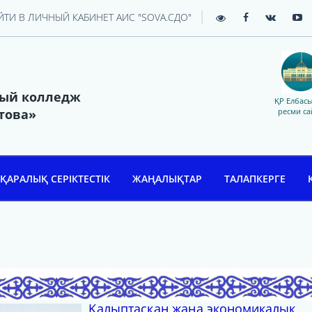
|
ЙТИ В ЛИЧНЫЙ КАБИНЕТ АИС "SOVA.СДО"
ный колледж
ҚР Елбас
това»
ресми са
ҚАРАЛЫҚ СЕРІКТЕСТІК
ЖАҢАЛЫҚТАР
ТАЛАПКЕРГЕ
Қалыптасқан жаңа экономикалық