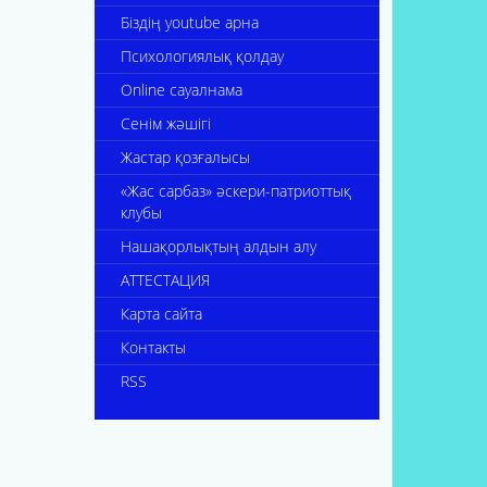
Біздің youtube арна
Психологиялық қолдау
Online сауалнама
Сенім жәшігі
Жастар қозғалысы
«Жас сарбаз» әскери-патриоттық
клубы
Нашақорлықтың алдын алу
АТТЕСТАЦИЯ
Карта сайта
Контакты
RSS