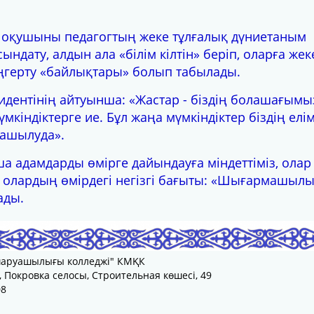
рі оқушыны педагогтың жеке тұлғалық дүниетаным
ындату, алдын ала «білім кілтін» беріп, оларға жек
ңгерту «байлықтары» болып табылады.
идентінің айтуынша: «Жастар - біздің болашағым
мкіндіктерге ие. Бұл жаңа мүмкіндіктер біздің елім
ашылуда».
ша адамдарды өмірге дайындауға міндеттіміз, олар 
 олардың өмірдегі негізгі бағыты: «Шығармашылы
ады.
шаруашылығы колледжі" КМҚК
 Покровка селосы, Строительная көшесі, 49
08