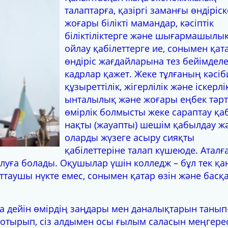
талаптарға, қазіргі заманғы өндіріск
жоғары білікті мамандар, кәсіптік
біліктіліктерге және шығармашылы
ойлау қабілеттерге ие, сонымен қат
өндіріс жағдайларына тез бейімделе
кадрлар қажет. Жеке тұлғаның кәсіб
құзыреттілік, жігерлілік және іскерлік
ынталылық және жоғары еңбек тәрті
өмірлік болмысты жеке сараптау қаб
нақты (жауапты) шешім қабылдау ж
оларды жүзеге асыру сияқты
қабілеттеріне талап күшеюде. Аталғ
алуға болады. Оқушылар үшін колледж – бұл тек қа
таушы нүкте емес, сонымен қатар өзін және басқ
а дейін өмірдің заңдары мен даналықтарын танып
 отырып, сіз алдымен осы ғылым саласын меңгерес