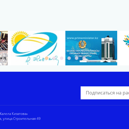
алела Кизатова»
а, улица Строительная 49