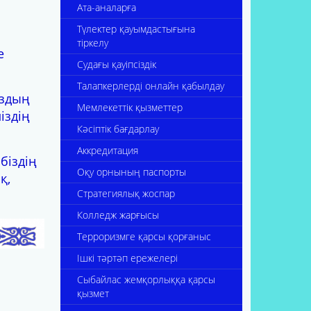
Ата-аналарға
Түлектер қауымдастығына
тіркелу
е
Судағы қауіпсіздік
Талапкерлерді онлайн қабылдау
ыздың
Мемлекеттік қызметтер
іздің
Кәсіптік бағдарлау
Аккредитация
біздің
Оқу орнының паспорты
қ,
Стратегиялық жоспар
Колледж жарғысы
Терроризмге қарсы қорғаныс
Ішкі тәртәп ережелері
Сыбайлас жемқорлыққа қарсы
қызмет