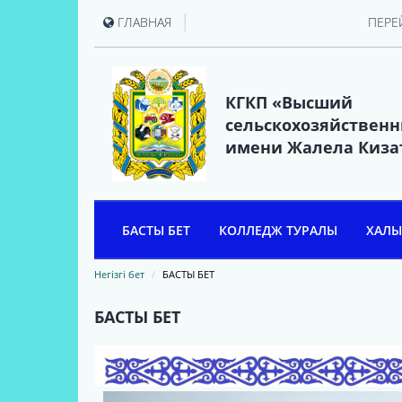
|
ГЛАВНАЯ
ПЕРЕ
КГКП «Высший
сельскохозяйствен
имени Жалела Киза
БАСТЫ БЕТ
КОЛЛЕДЖ ТУРАЛЫ
ХАЛЫ
ЖӘЛЕЛ ҚИЗАТОВ
Негізгі бет
БАСТЫ БЕТ
КОЛЛЕДЖ ТАРИХИ
БАСТЫ БЕТ
КОЛЛЕДЖ БАСШЫЛАРЫ
КОЛЛЕДЖ ТҮЛЕКТЕРІНІҢ
ҚАУЫМДАСТЫҒЫ