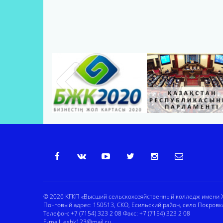
© 2026 КГКП «Высший сельскохозяйственный колледж имени Ж
Почтовый адрес: 150513, СКО, Есильский район, село Покровк
Телефон: +7 (7154) 323 2 08 Факс: +7 (7154) 323 2 08
E-mail:
eshk123@mail.ru