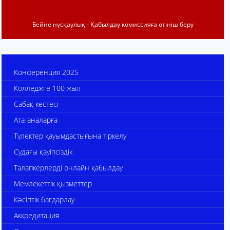
Бейне нұсқаулық - Қабылдау комиссияға өтініш беру
Конференция 2025
Колледжге 100 жыл
Сабақ кестесі
Ата-аналарға
Түлектер қауымдастығына тіркелу
Судағы қауіпсіздік
Талапкерлерді онлайн қабылдау
Мемлекеттік қызметтер
Кәсіптік бағдарлау
Аккредитация