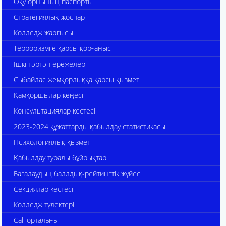
Оқу орнының паспорты
Стратегиялық жоспар
Колледж жарғысы
Терроризмге қарсы қорғаныс
Ішкі тәртәп ережелері
Сыбайлас жемқорлыққа қарсы қызмет
Қамқоршылар кеңесі
Консультациялар кестесі
2023-2024 құжаттарды қабылдау статистикасы
Психологиялық қызмет
Қабылдау туралы бұйрықтар
Бағалаудың баллдық-рейтингтік жүйесі
Секциялар кестесі
Колледж түлектері
Call орталығы