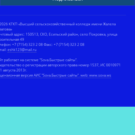
2026 КГКП «Высший сельскохозяйственный колледж имени Жалела
затова»
чтовый адрес: 150513, СКО, Есильский район, село Покровка, улица
роительная 49
лефон: +7 (7154) 323 2 08 Факс: +7 (7154) 323 2 08
mail:
eshk123@mail.ru
йт работает на системе "Sova.Быстрые сайты".
идетельство о регистрации авторского права номер 1537, ИС 0010971
 1 августа 2013г.
цензионная версия АИС "Sova.Быстрые сайты". web: www.sova.ws