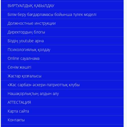
ВИРТУАЛДЫҚ ҚАБЫЛДАУ
Білім беру бағдарламасы бойынша түлек моделі
Должностные инструкции
Директордың блогы
Біздің youtube арна
Психологиялық қолдау
Online сауалнама
Сенім жәшігі
Жастар қозғалысы
«Жас сарбаз» әскери-патриоттық клубы
Нашақорлықтың алдын алу
АТТЕСТАЦИЯ
Карта сайта
Контакты