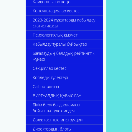
Қамқоршылар кеңесі
Консультациялар кестесі
2023-2024 құжаттарды қабылдау
статистикасы
Психологиялық қызмет
Қабылдау туралы бұйрықтар
Бағалаудың баллдық-рейтингтік
жүйесі
Секциялар кестесі
Колледж түлектері
Call орталығы
ВИРТУАЛДЫҚ ҚАБЫЛДАУ
Білім беру бағдарламасы
бойынша түлек моделі
Должностные инструкции
Директордың блогы