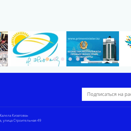
алела Кизатова»
а, улица Строительная 49