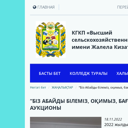
|
ГЛАВНАЯ
ПЕРЕ
КГКП «Высший
сельскохозяйствен
имени Жалела Киза
БАСТЫ БЕТ
КОЛЛЕДЖ ТУРАЛЫ
ХАЛЫ
ЖӘЛЕЛ ҚИЗАТОВ
Негізгі бет
ЖАҢАЛЫҚТАР
“Біз Абайды білеміз, оқимыз, 
КОЛЛЕДЖ ТАРИХИ
“БІЗ АБАЙДЫ БІЛЕМІЗ, ОҚИМЫЗ, Б
АУКЦИОНЫ
КОЛЛЕДЖ БАСШЫЛАРЫ
КОЛЛЕДЖ ТҮЛЕКТЕРІНІҢ
18.11.2022
ҚАУЫМДАСТЫҒЫ
2022 жылды