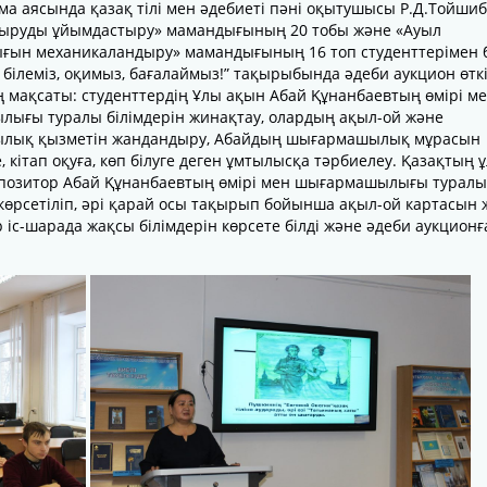
а аясында қазақ тілі мен әдебиеті пәні оқытушысы Р.Д.Тойши
ыруды ұйымдастыру» мамандығының 20 тобы және «Ауыл
ын механикаландыру» мамандығының 16 топ студенттерімен б
 білеміз, оқимыз, бағалаймыз!” тақырыбында әдеби аукцион өткі
 мақсаты: студенттердің Ұлы ақын Абай Құнанбаевтың өмірі м
ығы туралы білімдерін жинақтау, олардың ақыл-ой және
лық қызметін жандандыру, Абайдың шығармашылық мұрасын
, кітап оқуға, көп білуге деген ұмтылысқа тәрбиелеу. Қазақтың 
мпозитор Абай Құнанбаевтың өмірі мен шығармашылығы туралы
көрсетіліп, әрі қарай осы тақырып бойынша ақыл-ой картасын 
 іс-шарада жақсы білімдерін көрсете білді және әдеби аукционғ