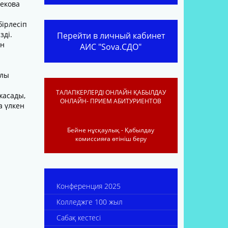
бекова
ірлесіп
зді.
Перейти в личный кабинет
ен
АИС "Sova.СДО"
ұлы
ТАЛАПКЕРЛЕРДІ ОНЛАЙН ҚАБЫЛДАУ
жасады,
ОНЛАЙН- ПРИЕМ АБИТУРИЕНТОВ
а үлкен
Бейне нұсқаулық - Қабылдау
комиссияға өтініш беру
Конференция 2025
Колледжге 100 жыл
Сабақ кестесі