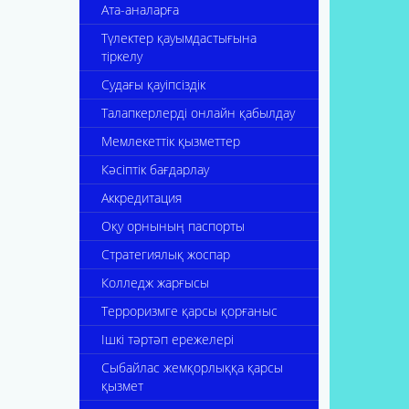
Ата-аналарға
Түлектер қауымдастығына
тіркелу
Судағы қауіпсіздік
Талапкерлерді онлайн қабылдау
Мемлекеттік қызметтер
Кәсіптік бағдарлау
Аккредитация
Оқу орнының паспорты
Стратегиялық жоспар
Колледж жарғысы
Терроризмге қарсы қорғаныс
Ішкі тәртәп ережелері
Сыбайлас жемқорлыққа қарсы
қызмет