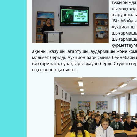
тұжырымдам
МАТЕРИАЛДЫҚ ҚОР
«Тамақтанд
шаруашылығ
ӘКІМШІЛІК
“Біз Абайды
Аукционның
ОҚЫТУШЫЛАР ҚҰРАМЫ
шығармашыл
шығармашы
НОРМАТИВТІК ҚҰЖАТТАР
құрметтеуге
ӘЛЕУМЕТТІК СЕРІКТЕСТІК
ақыны, жазушы, ағартушы, аудармашы және ко
мәлімет берілді. Аукцион барысында бейнебаян 
ОҚЫТУШЫЛАРДЫҢ
викторинаға, сұрақтарға жауап берді. Студенттер
ТАҒЫЛЫМДАМАСЫ
ықыласпен қатысты.