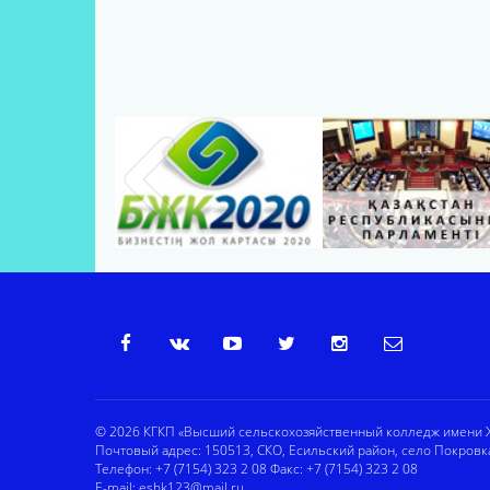
© 2026 КГКП «Высший сельскохозяйственный колледж имени Ж
Почтовый адрес: 150513, СКО, Есильский район, село Покровк
Телефон: +7 (7154) 323 2 08 Факс: +7 (7154) 323 2 08
E-mail:
eshk123@mail.ru