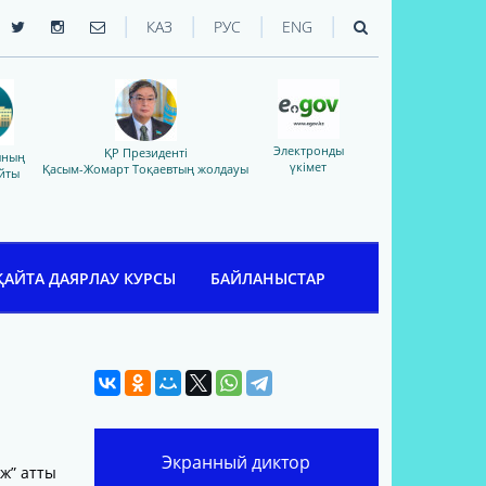
|
|
|
|
КАЗ
РУС
ENG
Электронды
ҚР Президенті
ының
үкімет
Қасым-Жомарт Тоқаевтың жолдауы
йты
ҚАЙТА ДАЯРЛАУ КУРСЫ
БАЙЛАНЫСТАР
Экранный диктор
ж” атты