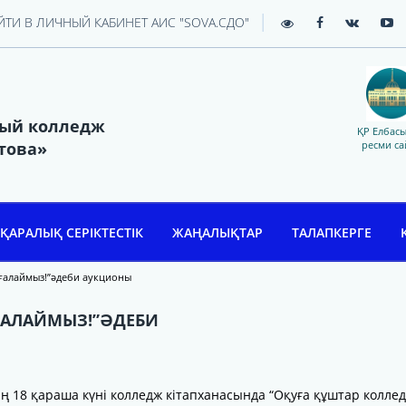
|
ЙТИ В ЛИЧНЫЙ КАБИНЕТ АИС "SOVA.СДО"
ный колледж
ҚР Елбас
това»
ресми са
ҚАРАЛЫҚ СЕРІКТЕСТІК
ЖАҢАЛЫҚТАР
ТАЛАПКЕРГЕ
бағалаймыз!”әдеби аукционы
АҒАЛАЙМЫЗ!”ӘДЕБИ
ң 18 қараша күні колледж кітапханасында “Оқуға құштар коллед